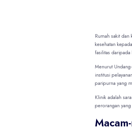
sertifikasi iso rumah sakit,
rumah sakit, klinik
Rumah sakit dan 
kesehatan kepada
fasilitas daripada 
Menurut Undang-
institusi pelaya
paripurna yang me
Klinik adalah sa
perorangan yang b
Macam-