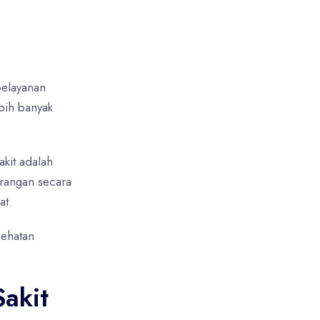
tem informasi manajemen
pelayanan
bih banyak
kit adalah
orangan secara
at.
sehatan
akit