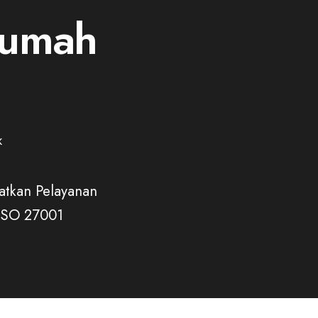
 Rumah
K
katkan Pelayanan
 ISO 27001