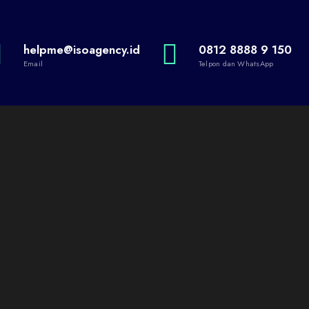
helpme@isoagency.id
0812 8888 9 150
Email
Telpon dan WhatsApp