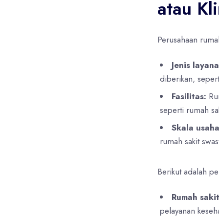
atau Kli
Perusahaan rumah 
Jenis layana
diberikan, seper
Fasilitas:
Rum
seperti rumah sa
Skala usaha
rumah sakit swas
Berikut adalah pe
Rumah saki
pelayanan keseha