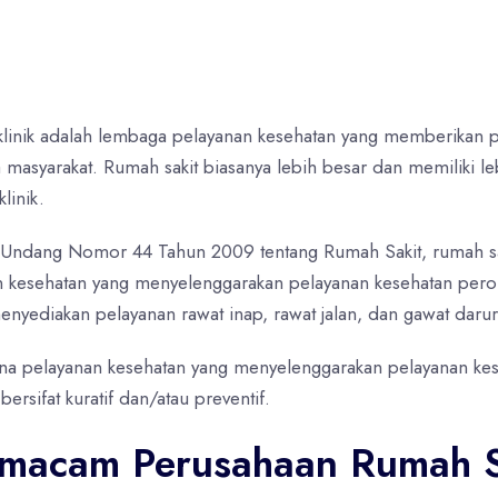
 sertifikat iso 9001 rumah sakit, sertifikat iso 14001, sertifikat iso 45001, sertifikat iso sim, sis
klinik adalah lembaga pelayanan kesehatan yang memberikan 
 masyarakat. Rumah sakit biasanya lebih besar dan memiliki le
klinik.
Undang Nomor 44 Tahun 2009 tentang Rumah Sakit, rumah sa
nan kesehatan yang menyelenggarakan pelayanan kesehatan per
nyediakan pelayanan rawat inap, rawat jalan, dan gawat darur
rana pelayanan kesehatan yang menyelenggarakan pelayanan ke
ersifat kuratif dan/atau preventif.
macam Perusahaan Rumah S