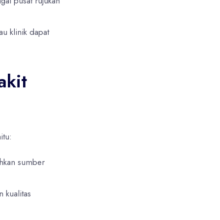
gai pusat rujukan
u klinik dapat
akit
itu:
uhkan sumber
 kualitas