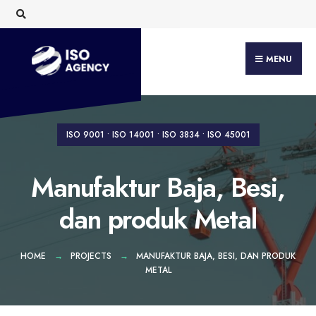
Search
Skip
for:
to
content
MENU
ISO 9001
•
ISO 14001
•
ISO 3834
•
ISO 45001
Manufaktur Baja, Besi,
dan produk Metal
HOME
PROJECTS
MANUFAKTUR BAJA, BESI, DAN PRODUK
METAL