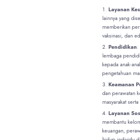
Layanan Ke
lainnya yang dis
memberikan pera
vaksinasi, dan e
Pendidikan
:
lembaga pendidi
kepada anak-ana
pengetahuan mas
Keamanan P
dan perawatan k
masyarakat serta
Layanan Sos
membantu kelompo
keuangan, perawa
hidup individu 