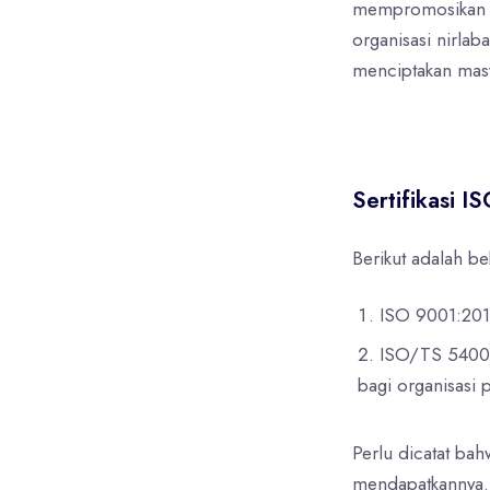
mempromosikan ke
organisasi nirla
menciptakan masy
Sertifikasi I
Berikut adalah be
ISO 9001:2015
ISO/TS 54001:
bagi organisasi 
Perlu dicatat bah
mendapatkannya. O