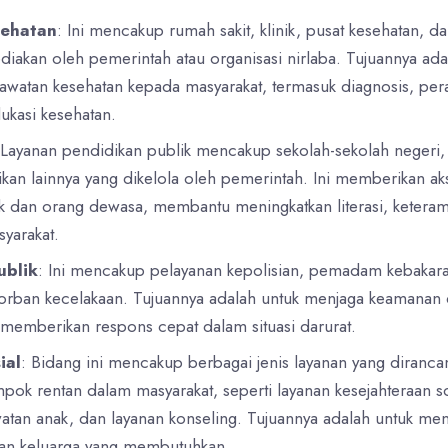
sehatan
: Ini mencakup rumah sakit, klinik, pusat kesehatan, d
ediakan oleh pemerintah atau organisasi nirlaba. Tujuannya ada
watan kesehatan kepada masyarakat, termasuk diagnosis, pera
dukasi kesehatan.
 Layanan pendidikan publik mencakup sekolah-sekolah negeri, 
kan lainnya yang dikelola oleh pemerintah. Ini memberikan ak
k dan orang dewasa, membantu meningkatkan literasi, keteram
yarakat.
ublik
: Ini mencakup pelayanan kepolisian, pemadam kebakar
orban kecelakaan. Tujuannya adalah untuk menjaga keamanan 
 memberikan respons cepat dalam situasi darurat.
ial
: Bidang ini mencakup berbagai jenis layanan yang diranca
k rentan dalam masyarakat, seperti layanan kesejahteraan so
tan anak, dan layanan konseling. Tujuannya adalah untuk meni
dan keluarga yang membutuhkan.