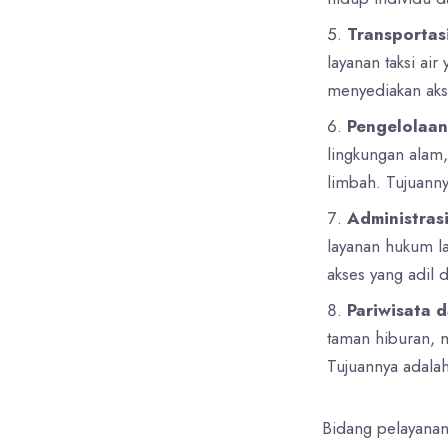
Transportas
layanan taksi ai
menyediakan akse
Pengelolaan
lingkungan alam,
limbah. Tujuann
Administras
layanan hukum l
akses yang adil 
Pariwisata 
taman hiburan, m
Tujuannya adala
Bidang pelayanan