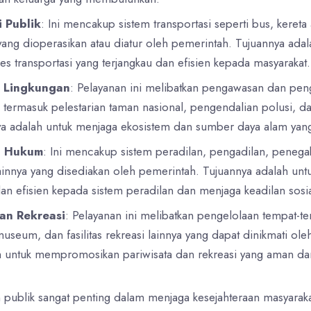
i Publik
: Ini mencakup sistem transportasi seperti bus, kereta
r yang dioperasikan atau diatur oleh pemerintah. Tujuannya adal
s transportasi yang terjangkau dan efisien kepada masyarakat.
 Lingkungan
: Pelayanan ini melibatkan pengawasan dan pen
 termasuk pelestarian taman nasional, pengendalian polusi, d
ya adalah untuk menjaga ekosistem dan sumber daya alam yang
i Hukum
: Ini mencakup sistem peradilan, pengadilan, peneg
ainnya yang disediakan oleh pemerintah. Tujuannya adalah un
dan efisien kepada sistem peradilan dan menjaga keadilan sosia
dan Rekreasi
: Pelayanan ini melibatkan pengelolaan tempat-te
useum, dan fasilitas rekreasi lainnya yang dapat dinikmati ole
h untuk mempromosikan pariwisata dan rekreasi yang aman da
 publik sangat penting dalam menjaga kesejahteraan masyaraka