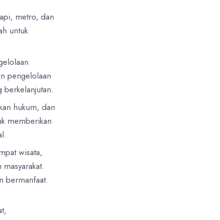
 api, metro, dan
ah untuk
gelolaan
an pengelolaan
 berkelanjutan.
akan hukum, dan
tuk memberikan
l.
mpat wisata,
h masyarakat.
n bermanfaat.
t,