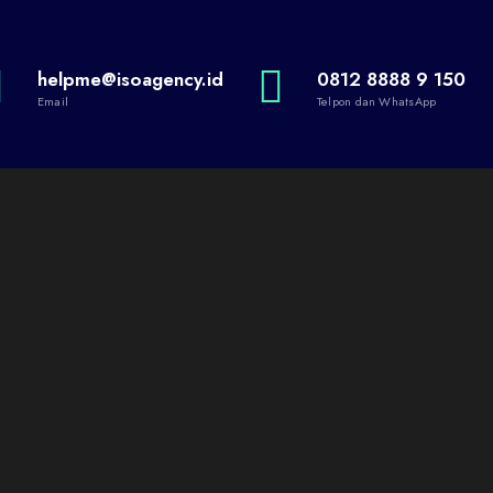
helpme@isoagency.id
0812 8888 9 150
Email
Telpon dan WhatsApp