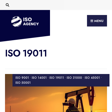
Search
Skip
for:
to
content
MENU
ISO 19011
ISO 9001 • ISO 14001 • ISO 19011 • ISO 31000 • ISO 45001 •
ISO 50001